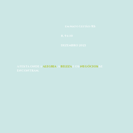
em Mato Leitão/RS
8, 9 e 10
DEZEMBRO 2023
A FESTA ONDE A
ALEGRIA
, A
BELEZA
E OS
NEGÓCIOS
SE
ENCONTRAM.